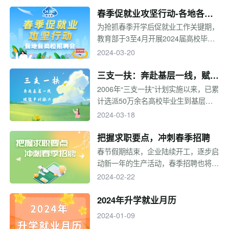
生就业质量报告给你答案。小编汇总全
春季促就业攻坚行动-各地各高
国本科院校2023届毕业生就业质量报
校招聘会
为抢抓春季开学后促就业工作关键期，
告，快来看看有没有你关注的学校~
教育部于3至4月开展2024届高校毕业
生春季促就业攻坚行动，全力促进高校
2024-03-20
毕业生高质量充分就业。
三支一扶：奔赴基层一线，赋能
乡村振兴
2006年“三支一扶”计划实施以来，已累
计选派50万余名高校毕业生到基层服
务。2021年，中组部、人社部、教育
2024-03-18
部等10部门印发通知，决定于2021年
至2025年实施第四轮高校毕业生“三支
把握求职要点，冲刺春季招聘
一扶”计划，每年选派3.2万名左右高校
春节假期结束，企业陆续开工，逐步启
毕业生到基层服务。“三支一扶”不同的
动新一年的生产活动，春季招聘也将迎
岗位具体有什么要求和职能？三支一扶
来最重要的“金三银四”阶段，而有些企
2024-02-22
招募信息从哪获取？一起来看专题！
业早在春节前夕就发布了春招公告，因
此一定要早做准备。那么春招季求职有
2024年升学就业月历
哪些要点呢？一起来看，决战春招！
2024-01-09