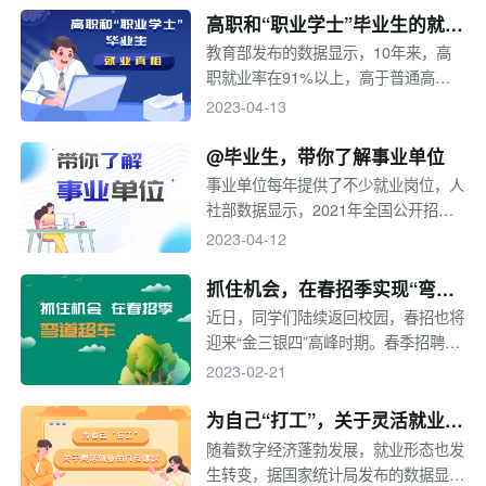
你，是否开始回忆起大学里的点点滴
高职和“职业学士”毕业生的就业
滴。与此同时，不要忘记离校前必须要
真相
教育部发布的数据显示，10年来，高
办理的手续，档案、户口、签三方......
职就业率在91%以上，高于普通高校
你都准备好了吗？
的平均值。2022年职业本科招生7.63
2023-04-13
万人，比上年增长84.39%。高职（专
科）招生538.98万人，几年后数量庞
@毕业生，带你了解事业单位
大的高职毕业生将面临就业问题。去年
事业单位每年提供了不少就业岗位，人
第一届职业本科生毕业，高职毕业生和
社部数据显示，2021年全国公开招聘
职业学士的就业情况怎么样呢？择业的
事业单位工作人员94.1万人。相信不少
2023-04-12
时候有哪些重点考量的因素？求职应该
同学都对事业单位感兴趣，想为国家的
注意什么？一起来看！
公益事业及公共服务贡献力量。那么，
抓住机会，在春招季实现“弯道
事业单位考试形式是什么？如何获取事
超车”
近日，同学们陆续返回校园，春招也将
业单位招考信息？
迎来“金三银四”高峰时期。春季招聘相
当于秋招的补录，企业会对去年秋招的
2023-02-21
整体情况进行梳理，在春招时放出仍未
招满或现阶段急需的岗位。春招的周期
为自己“打工”，关于灵活就业的
相对来说较短，一些企业也会减少招聘
几点建议
随着数字经济蓬勃发展，就业形态也发
流程，想在春招实现“弯道超车”一定要
生转变，据国家统计局发布的数据显