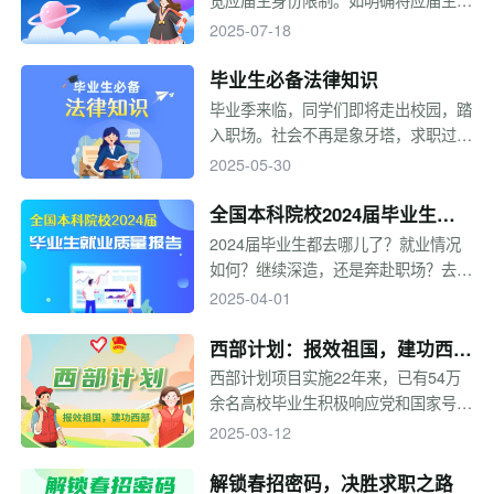
定范围从"毕业当年"拓展至"离校2年内
2025-07-18
未就业"，取消社保缴纳等门槛，为毕
业生提供更长时间的择业期。高校毕业
毕业生必备法律知识
生如何了解政策，实现高质量就业？一
毕业季来临，同学们即将走出校园，踏
起来看！
入职场。社会不再是象牙塔，求职过程
中难免遇到不法行为，从签订劳动合同
2025-05-30
到缴纳五险一金，从应对租房纠纷到防
范求职陷阱，法律为我们保驾护航。毕
全国本科院校2024届毕业生就
业生应了解并掌握必要的法律知识，维
业质量报告
2024届毕业生都去哪儿了？就业情况
护自身合法权益。
如何？继续深造，还是奔赴职场？去大
城市，还是回家乡工作？想知道2024
2025-04-01
届毕业生的去向吗？高校毕业生就业质
量报告给你答案。小编汇总全国本科院
西部计划：报效祖国，建功西
校2024届毕业生就业质量报告，快来
部！
西部计划项目实施22年来，已有54万
看看有没有你关注的学校~
余名高校毕业生积极响应党和国家号
召，在2000多个县（市、区、旗）参
2025-03-12
与乡村振兴、基层治理，服务兴边富
民、稳边固边，为西部地区和基层发展
解锁春招密码，决胜求职之路