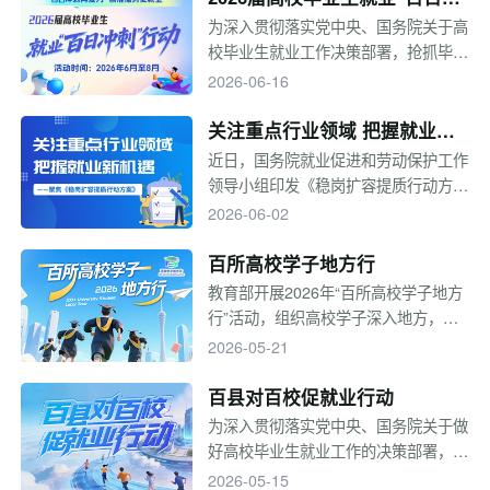
场关乎国家竞争力的产业变革，将催生
刺”行动
为深入贯彻落实党中央、国务院关于高
哪些新职业？各省如何错位布局？对即
校毕业生就业工作决策部署，抢抓毕业
将步入社会的毕业生而言，又意味着哪
生离校前后促就业工作关键期，全力促
2026-06-16
些实实在在的机会？
进高校毕业生顺利就业，教育部定于6
—8月在全国范围内开展2026届高校毕
关注重点行业领域 把握就业新
业生就业“百日冲刺”行动。
机遇——聚焦《稳岗扩容提质行
近日，国务院就业促进和劳动保护工作
领导小组印发《稳岗扩容提质行动方
动方案》
案》，要求完善政策扶持、优化服务支
2026-06-02
撑，将重点行业、重大项目、重点领域
与稳就业有机结合，通过稳用工、挖潜
百所高校学子地方行
力、提质量等针对性强的举措，加强产
教育部开展2026年“百所高校学子地方
业和就业协同，推出18项具体措施促
行”活动，组织高校学子深入地方，开
进高校毕业生等重点群体就业创业。
展人才对接、技术交流、文化体验等多
2026-05-21
维度活动，旨在促进人才供需精准匹
配、拓宽就业渠道，推动科技成果对
百县对百校促就业行动
接，增进国情了解与地方认同，构建校
为深入贯彻落实党中央、国务院关于做
地校企合作机制，引导高校毕业生了解
好高校毕业生就业工作的决策部署，汇
基层、服务地方，助力地方产业升级。
聚经济百强县域内用人单位的优质岗位
2026-05-15