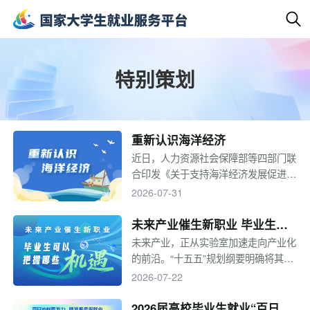
特别策划
重新认识海洋经济
近日，人力资源社会保障部等四部门联
合印发《关于支持海洋经济发展促进就
业创业的通知》，与之相伴的是一批涉
2026-07-31
海职业正走向台前，海洋经济已远不止
于“靠海吃海”，而是一条正在加速拓宽
未来产业催生新职业 毕业生可
的“蓝色赛道”。一起来看看吧！
以把握哪些机遇
未来产业，正从实验室加速走向产业化
的前沿。“十五五”规划纲要明确将其作
为培育新增长点的战略方向。从量子科
2026-07-22
技到具身智能，从脑机接口到6G通
信，一批面向未来的赛道正在打开。这
2026届高校毕业生就业“百日冲