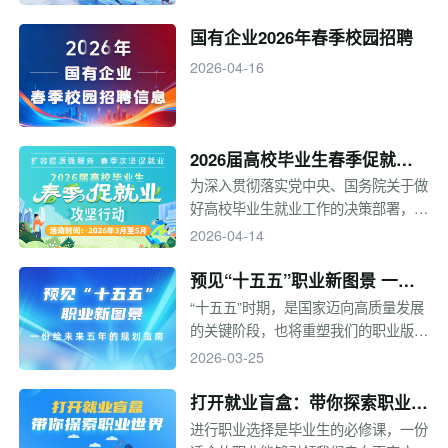
资源，促进校企供需精准对接，教育部
决定开展“百县对百校促就业行动”，支
国有企业2026年春季校园招聘
持百强县企业赴帮扶高校开展专场招
2026-04-16
聘，切实实现供需精准匹配。
2026届高校毕业生春季促就业
攻坚行动
为深入贯彻落实党中央、国务院关于做
好高校毕业生就业工作的决策部署，抢
抓春季招聘关键期，加力加快就业工作
2026-04-14
进程，教育部定于3—5月在全国范围
内开展2026届高校毕业生“春季促就业
预见“十五五”职业新图景 一份
攻坚行动
给未来五年的规划指南
“十五五”时期，是国家迈向高质量发展
的关键阶段，也将重塑我们的职业版
图。未来五年，哪些行业将迎来风口？
2026-03-25
哪些新职业应运而生？面对产业结构升
级与科技变革，个人如何规划才能顺势
打开就业盲盒：带你探索职业世
而为？本专题基于“十五五”规划纲要方
界
进行职业选择是毕业生的必修课，一份
向，为你提供一份前瞻性的五年规划参