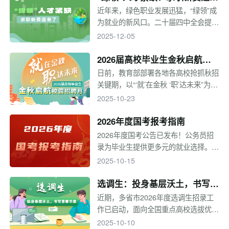
了
近年来，绿色职业发展迅猛，“绿领”成
为就业的新风口。二十届四中全会提
出，要牢固树立和践行绿水青山就是金
2025-12-05
山银山的理念，以碳达峰碳中和为牵
引，协同推进降碳、减污、扩绿、增
2026届高校毕业生金秋启航校
长，筑牢生态安全屏障，增强绿色发展
园招聘月
日前，教育部部署各地各高校抢抓秋招
动能。在“双碳”目标驱动下，能源、制
关键期，以“‘就’在金秋 ‘职’达未来”为主
造、金融、咨询等多个行业纷纷涌现新
题，于2025年9月至11月集中开展“金
2025-10-23
的岗位。
秋启航”校园招聘月系列活动。通过线
上线下等多种形式，广泛汇集用人单位
2026年度国考报考指南
岗位资源，拓展市场化社会化就业渠
2026年度国考公告已发布！公务员招
道，精准做好就业指导服务，帮助毕业
录为毕业生提供更多元的就业选择。今
生树立正确就业观念、提升就业能力，
年国考有哪些要点关注？国考报考需要
2025-10-15
尽早实现就业。
注意什么？一起来看看吧！
选调生：投身基层沃土，书写青
春华章
近期，多省市2026年度选调生招录工
作已启动，面向全国重点高校选拔优秀
应届毕业生。近几年，许多选调生在基
2025-10-10