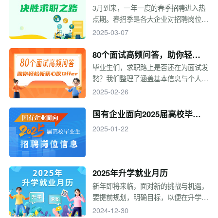
注入青年力量。2025年，预计新招募
3月到来，一年一度的春季招聘进入热
西部计划志愿者约4万人，欢迎广大有
点期。春招季是各大企业对招聘岗位进
理想、敢担当、能吃苦、肯奋斗的新时
行查漏补缺的阶段，也是毕业生求职的
2025-03-07
代青年投身西部计划！
重要时期。毕业生如何在春招季中脱颖
而出，顺利拿到心仪的工作呢？这里有
80个面试高频问答，助你轻松
一份春招攻略，助你一臂之力。
斩获心仪Offer！
毕业生们，求职路上是否还在为面试发
愁？我们整理了涵盖基本信息与个人情
况、职业规划与求职动机、技能与岗位
2025-02-26
匹配度、行为面试与情景模拟、公司适
配与文化价值观等5大模块的80个高频
国有企业面向2025届高校毕业
问题，每个问题均提供回答技巧与示
生招聘岗位信息
2025-01-22
例，助你轻松斩获Offer！
2025年升学就业月历
新年即将来临，面对新的挑战与机遇，
要提前规划，明确目标，以便在升学与
就业的道路上走得更稳、更远。考研、
2024-12-30