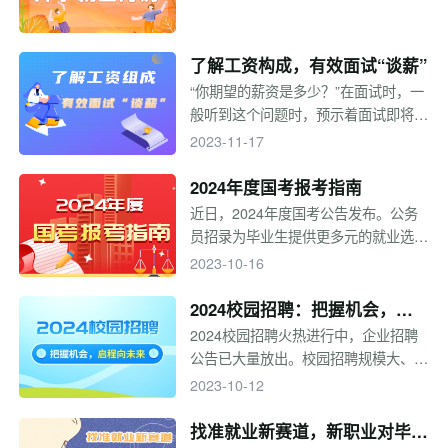
了解工资构成，有效面试“谈薪”
“你期望的薪资是多少？”在面试时，一
般听到这个问题时，预示着面试即将接
近尾声，这一问题非常敏感且重要，也
2023-11-17
几乎是每个职场人都回答过的问题。薪
资作为求职中非常关键的一部分，关系
2024年度国考报考指南
到职场人自身权益，也对其入职后的发
近日，2024年度国考公告发布。公务
展有重要影响。作为求职者和职场新
员招录为毕业生提供更多元的就业选
人，关于工资以及面试谈薪的这几个要
择。缓解就业压力，近几年面向应届毕
2023-10-16
点一定要提前了解。
业生招录的岗位持续扩招，国考报考热
度飙升。今年国考有哪些新变化？国考
2024校园招聘：把握机会，启
报考各流程需要注意什么？一起来看看
程向未来
2024校园招聘火热进行中，企业招聘
吧！
公告已大量放出。校园招聘规模大、名
企云集、岗位类型众多，是应届生求职
2023-10-12
的最佳时机。同学们的求职之路进行得
顺利吗？求职过程中还有哪些需要注意
找准就业新赛道，新职业对毕业