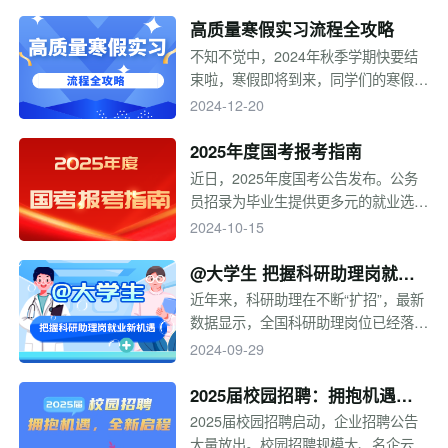
求职、公务员、入伍、留学……助力大
学生清晰掌握各重要时间节点与准备技
高质量寒假实习流程全攻略
巧，2025年升学就业月历请收好！
不知不觉中，2024年秋季学期快要结
束啦，寒假即将到来，同学们的寒假生
活如何安排呢？不如，准备寒假实习
2024-12-20
吧。寒假实习不限年级，不限专业，申
请门槛低，在实习期表现优秀的同学，
2025年度国考报考指南
还有机会获得留用机会。虽然寒假还没
近日，2025年度国考公告发布。公务
开始，目前已有企业寒假实习项目陆续
员招录为毕业生提供更多元的就业选
开启网申，有实习需求的小伙伴可以提
择。缓解就业压力，近几年面向应届毕
2024-10-15
前开始准备啦！
业生招录的岗位持续扩招，国考报考热
度飙升。今年国考有哪些要点关注？国
@大学生 把握科研助理岗就业
考报考需要注意什么？一起来看看吧！
新机遇
近年来，科研助理在不断“扩招”，最新
数据显示，全国科研助理岗位已经落实
8.2万人就业。很多高校毕业生出于继
2024-09-29
续学习深造的需求，选择以科研助理的
身份完成从象牙塔到职场的转变。科研
2025届校园招聘：拥抱机遇，
助理具体工作内容是怎样的？哪些毕业
全新启程
2025届校园招聘启动，企业招聘公告
生适合科研助理岗？一起来看！
大量放出。校园招聘规模大、名企云