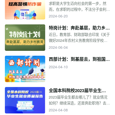
建设对乡村医生的能力和素质提出了更
骗
求职是大学生迈向社会的第一步，然
高要求。2023年五部门印发通知，“十
而，在求职的过程中，不法分子会利用
四五”期间在部分省份实施大学生乡村
毕业生求职心切的心理，以高薪资、高
2024-06-20
医生专项计划，鼓励和吸引更多医学专
福利为诱饵，吸引毕业生踏入陷阱。因
业毕业生服务农村、扎根农村。
此，求职者在找工作时要把心态放平，
特岗计划：奔赴基层，助力乡村
不宜操之过急，同时，“擦亮眼睛”从正
教育
近日，教育部、财政部联合印发《关于
规的渠道找工作，降低遇到不靠谱公司
做好2024年农村义务教育阶段学校教
的概率。
师特设岗位计划实施工作的通知》，
2024-06-04
2024年全国计划招聘特岗教师3.7万
名。什么是特岗计划？报考条件有哪
西部计划：到基层去，到祖国最
些？一起来看专题。
需要的地方去
2024-04-10
全国本科院校2023届毕业生就
业质量报告
2023届毕业生都去哪儿了？就业情况
如何？继续深造，还是奔赴职场？去大
城市，还是回家乡工作？想知道2023
2024-04-08
届毕业生的去向吗？2023年高校毕业