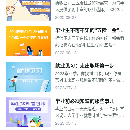
的地方呢？专题综合了一些求职技巧，
生择业的启发
新职业，回应着社会的新需求，为青年
对近期招聘信息进行了汇总，一起来看
人提供了更丰富的职业选择。《2023
~
年新职业发展趋势白皮书》数据显示，
2023-09-27
已经有17.5%的年轻人在尝试传统行业
以外的新职业，58.5%的年轻人对新职
毕业生不可不知的“五险一金”最
业抱有强烈兴趣。目前新职业都有哪
全攻略
相信不少同学在找工作的时候，都会看
些？新职业发展状况如何？发展前景是
到招聘方在“福利”栏里写的“五险一
怎样的？毕业后要选择从事新职业吗？
金”。只是，你了解五险一金的具体内
2023-08-16
一起来看看吧。
容吗？都有什么用处？如何才能在找工
作的时候保护好自己的合法权益呢？
就业见习：走出职场第一步
2023毕业季，你找到工作了吗？你是
否对未来职业规划尚不明确？还未做好
正式进入职场准备？找工作焦虑、迷
2023-07-18
茫、不知所措？不妨参加就业见习，先
开启一段职场初体验。
毕业前必须知道的那些事儿
毕业的日期一天天临近，对于许多同学
来说，大学毕业就意味着学生生涯结
束，这是一段青春快乐的时光，也是为
2023-05-18
了梦想奋不顾身的时光。即将毕业的