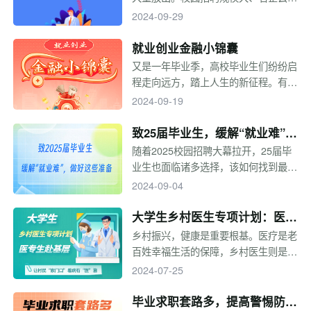
集、岗位类型众多，是应届生求职的最
2024-09-29
佳时机。同学们的求职之路进行得顺利
吗？求职过程中有哪些需要注意的地方
就业创业金融小锦囊
呢？本专题总结了求职过程中的一些技
又是一年毕业季，高校毕业生们纷纷启
巧，助力毕业生求职。
程走向远方，踏上人生的新征程。有的
人步入工作岗位，焕发青春的光芒；有
2024-09-19
的人通过创业启动人生，追逐心中的梦
想……前路漫漫，中国银行愿各位毕业
致25届毕业生，缓解“就业难”，
生们：未来的人生之路，所行皆坦途，
做好这些准备
随着2025校园招聘大幕拉开，25届毕
所遇皆良善~
业生也面临诸多选择，该如何找到最适
合自己的方向？不同选择又该如何准
2024-09-04
备？如何解决求职前战略困惑，选择最
适合自己的选项？升学深造？考公？考
大学生乡村医生专项计划：医专
编？国企就业？外企、民企就业？……
生赴基层，让村民“家门口”看病
乡村振兴，健康是重要根基。医疗是老
选择不同的方向，会面临不同的人生际
百姓幸福生活的保障，乡村医生则是最
有“医”靠
遇。通过“上岸”的往届毕业生经验，一
贴近农村居民的健康“守门人”。我国各
2024-07-25
起来找属于自己的答案吧。
地都存在着庞大的乡村医疗服务需求，
实施乡村振兴战略和全面推进健康中国
毕业求职套路多，提高警惕防诈