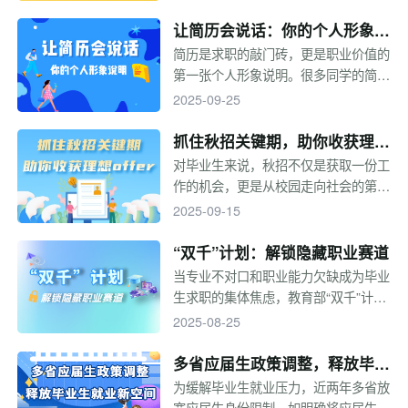
层实践中锻炼成长，在服务群众中实现
理想抱负，为新时代发展贡献青春力
让简历会说话：你的个人形象说
量。有意报考的同学看过来，让我们一
明
简历是求职的敲门砖，更是职业价值的
起走近选调生！
第一张个人形象说明。很多同学的简历
总是在投出之后石沉大海，其实，这很
2025-09-25
有可能不是因为你不够优秀，而是你的
简历没能体现你的优秀。快来学习如何
抓住秋招关键期，助你收获理想
制作一份“吸引人”的简历！
offer
对毕业生来说，秋招不仅是获取一份工
作的机会，更是从校园走向社会的第一
次考验。有人在这场考验中一帆风顺，
2025-09-15
早早拿到心仪offer；有人手忙脚乱，
在学业与求职间难以平衡。其实，秋招
“双千”计划：解锁隐藏职业赛道
的结果并非运气使然，而是“规划、定
当专业不对口和职业能力欠缺成为毕业
位、准备、心态”共同作用的结果。下
生求职的集体焦虑，教育部“双千”计划
面，我们就来拆解秋招通关的关键步
将1000个微专业和1000个职业能力培
2025-08-25
骤，帮你避开误区、少走弯路。
训课程打造成“技能插件”，不换专业，
只换装备，几节课掌握新职业，撬动新
多省应届生政策调整，释放毕业
兴行业大门。
生就业新空间
为缓解毕业生就业压力，近两年多省放
宽应届生身份限制。如明确将应届生认