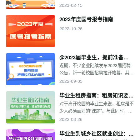
早做准备。
示，我国灵活就业人员达2亿人。面对
2023-02-15
新职业、新业态层出不穷，高校灵活就
业比例也逐年升高，越来越多的毕业生
2023年度国考报考指南
选择灵活就业。同时，国家也出台多项
2022-10-26
政策为灵活就业毕业生提供保障。那
么，灵活就业是什么？选择灵活就业前
要注意什么？让我们一起探讨一下。
@2023届毕业生，提前准备，
把握校招中的机会
近期，不少企业陆续发布2023届招聘
公告，新一轮校园招聘拉开帷幕。其
中，秋季招聘规模大、名企云集、岗位
2022-09-05
类型众多，是应届生求职的最佳时机。
校园招聘时间线是怎样的？该如何为求
毕业生租房指南：租房知识要了
职做准备？一起来看本专题的内容~
解，提高警惕防骗局
对于离开校园的毕业生来说，租房是不
少人必须面对的“课题”。与此同时，越
来越多在校大学生参与实习、考研、求
2022-08-26
职过程中也出现了租房诉求。然而，想
租到租金合适、称心如意的房子却并非
毕业生到城乡社区就业创业：助
易事。租房过程中要注意哪些问题？在