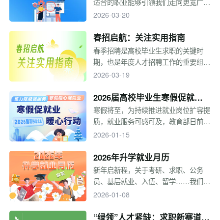
适合的职业能够引领我们走向更宽广的
考，一起来看！
人生，本专题将推出一系列文章，从职
2026-03-20
位信息、工作环境、发展空间等方面，
带大家一起了解各种职业、探索职业世
春招启航：关注实用指南
界，同学们要结合自身情况，综合考
春季招聘是高校毕业生求职的关键时
虑，做出理性的选择。
期，也是年度人才招聘工作的重要组成
部分。为帮助毕业生明晰求职方向、掌
2026-03-19
握实用信息，本专题梳理了春招时间脉
络、不同求职状态的应对策略以及基层
2026届高校毕业生寒假促就业
就业项目介绍，供毕业生参考。
暖心行动
寒假将至，为持续推进就业岗位扩容提
质，就业服务可感可及，教育部日前部
署各地各高校以“蓄力赋能强服务 寒假
2026-01-15
暖心促就业”为主题，于2025年12月至
2026年2月集中开展2026届高校毕业
2026年升学就业月历
生“寒假促就业暖心行动”。
新年启新程，关于考研、求职、公务
员、基层就业、入伍、留学……我们梳
理了全年关键节点，助力同学们锚定目
2026-01-08
标、把握节奏，愿这份升学就业月历伴
你前行，所求皆如愿，所行皆坦途！
“绿领”人才紧缺：求职新赛道来